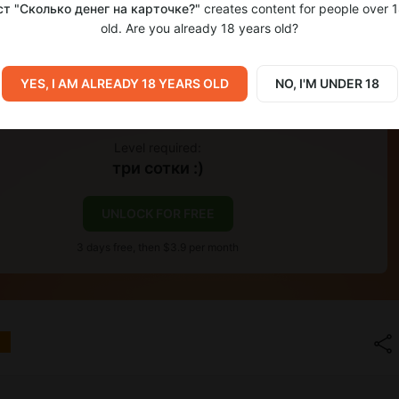
т "Сколько денег на карточке?"
creates content for people over 
old. Are you already 18 years old?
YES, I AM ALREADY 18 YEARS OLD
NO, I'M UNDER 18
Level required:
три сотки :)
UNLOCK FOR FREE
3 days free, then $3.9 per month