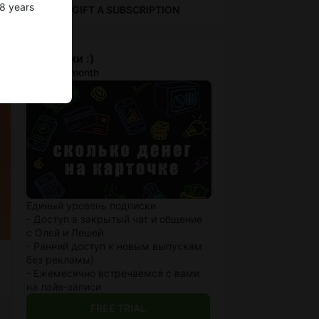
18 years
GIFT A SUBSCRIPTION
три сотки :)
$3.9 per month
Единый уровень подписки
- Доступ в закрытый чат и общение
с Олей и Лешей
- Ранний доступ к новым выпускам
без рекламы)
- Ежемесячно встречаемся с вами
на лайв-записи
FREE TRIAL