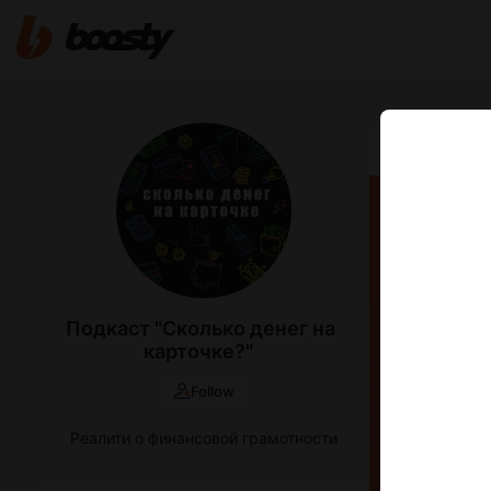
Feb 08 2025 0
Флор
зараб
Подкаст "Сколько денег на
карточке?"
Follow
Реалити о финансовой грамотности