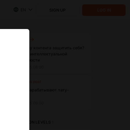
EN
SIGN UP
LOG IN
Next post
Как автору контента защитить себя?
Юрист по интеллектуальной
собственности
Feb 15 2025 08:00
Previous post
Сколько зарабатывают тату-
мастера?
Feb 01 2025 09:00
SUBSCRIPTION LEVELS
1