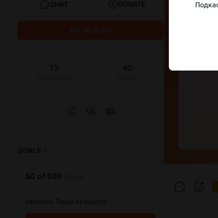
CHAT
DONATE
Подкас
GO TO BLOG
13
40
subscribers
posts
GOALS
1
$0
of
$90
raised
закрыть Леше кредитку