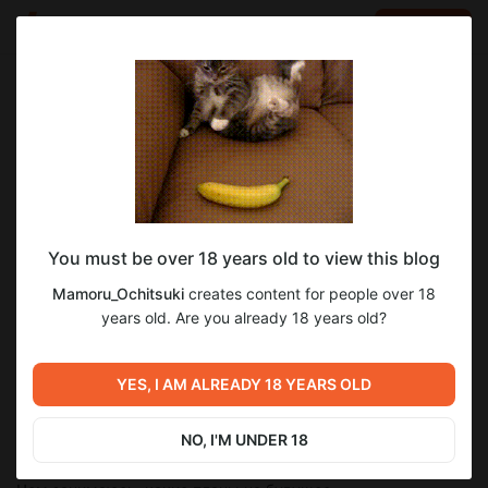
LOG IN
EN
Go to blog
Mamoru_Ochitsuki
Aug 17 2022 15:27
SUBSCRIBE
Запуск аккаунта на Бусти!
You must be over 18 years old to view this blog
Ещё раз приветствую всех неравнодушных к моему
творчеству!
Mamoru_Ochitsuki
creates content for people over 18
Честно говоря, не знаю, что выйдет из этой затеи, но
years old. Are you already 18 years old?
попытаться можно. Я пока не придумал стоящих бонусов
для подписчиков, но думаю, в будущем это решится.
Возможно, это будет ранний доступ к переводам, указание
YES, I AM ALREADY 18 YEARS OLD
в титрах актуальной игры, или голосование за следующий
перевод.
NO, I'M UNDER 18
Поживём - увидим.
Пока что я планирую публиковать здесь сторонний отчёт: