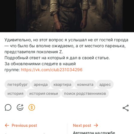
Удивительно, но этот вопрос я услышал не от гостей города
— что было бы вполне ожидаемо, а от местного паренька,
представителя поколения Z.
Подробный ответ на который я дал в своей статье.
За обновлениями следите в нашей
группе:
https://vk.com/club231034296
петербург
аренда
квартира
комната
адрес
история
история семьи
поиск родственников
Previous post
Next post
Автоматон на службе