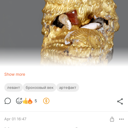
Show more
левант
бронзовый век
артефакт
5
Apr 01 16:47