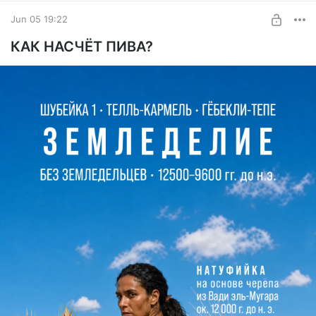
среднего - начале позднего неолита (ок. 5000–4500 гг. до
Jun 05 19:22
н.э.) анатолийцы обосновались на перешейке между
островами Парос и Антипарос, который дошёл до наших
КАК НАСЧЁТ ПИВА?
дней как островок Салиагос. Они построили каменную
стену с бастионом, чтобы защитить старейшее известное
земледельческое поселение на Кикладах от неизвестных
нам недругов. Будучи земледельцами, они занимались
добычей и обработкой обсидиана.