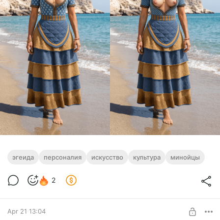
эгеида
персоналия
искусство
культура
минойцы
2
Apr 21 13:04