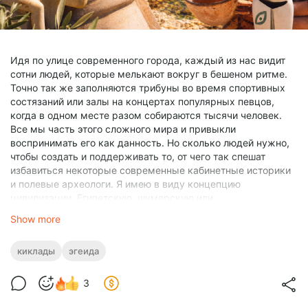
тысяч в обе стороны. А история того, как мы обрели дом,
как этот дом вырос в поселение, спрятался за стеной и
разросся до современных государств, занимает лишь
полтора часа в одних условных сутках нашего
Идя по улице современного города, каждый из нас видит
существования как вида.
сотни людей, которые мелькают вокруг в бешеном ритме.
Точно так же заполняются трибуны во время спортивных
состязаний или залы на концертах популярных певцов,
когда в одном месте разом собираются тысячи человек.
Все мы часть этого сложного мира и привыкли
воспринимать его как данность. Но сколько людей нужно,
чтобы создать и поддерживать то, от чего так спешат
избавиться некоторые современные кабинетные историки
и полевые археологи. Я имею в виду концепцию
цивилизации. Египетскую, шумерскую или
мезоамериканскую, абсолютно любую. Чтобы нащупать
Show more
этот демографический минимум, стоит взглянуть на
Кикладский архипелаг в Эгейском море.
киклады
эгеида
Люди пришли на необитаемые острова архипелага из
Анатолии за бритвенно-острым вулканическим стеклом, за
3
обсидианом для изготовления орудий труда и оружия.
Обсидиан был нефтью и золотом неолита сразу. В конце