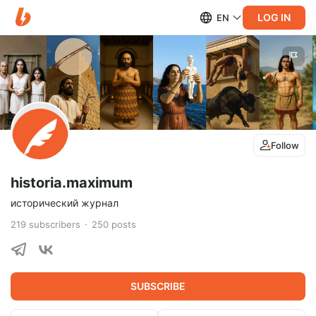
LOG IN
EN
Follow
historia.maximum
исторический журнал
219
subscribers
250
posts
SUBSCRIBE