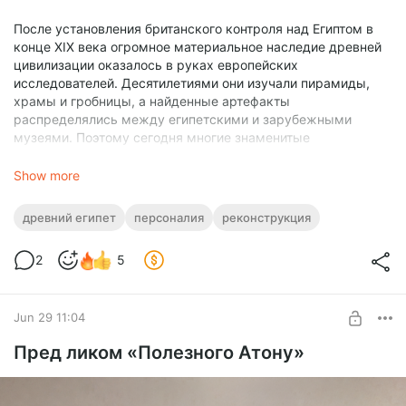
После установления британского контроля над Египтом в
конце XIX века огромное материальное наследие древней
цивилизации оказалось в руках европейских
исследователей. Десятилетиями они изучали пирамиды,
храмы и гробницы, а найденные артефакты
распределялись между египетскими и зарубежными
музеями. Поэтому сегодня многие знаменитые
древнеегипетские находки хранятся вовсе не в Египте, а в
музеях Великобритании, Франции, Германии и США.
Show more
Одним из британских учёных, посвятивших свою карьеру
древний египет
персоналия
реконструкция
Древнему Египту, был анатом и антрополог Фредерик Вуд
Джонс (1879–1954). В 1907 году он присоединился к
2
5
масштабным археологическим исследованиям Нубии,
начатым перед повышением уровня Асуанской плотины, а
затем много лет работал по всему Египту, изучая
Jun 29 11:04
человеческие останки из древних захоронений. После
Первой мировой войны Джонс переехал в Австралию, где
Пред ликом «Полезного Атону»
преподавал анатомию в университетах Аделаиды и
Мельбурна.