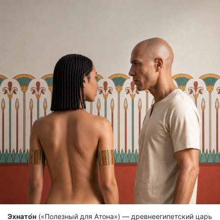
Эхнато́н
(«Полезный для Атона») — древнеегипетский царь