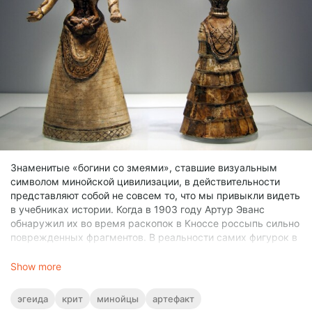
Знаменитые «богини со змеями», ставшие визуальным
символом минойской цивилизации, в действительности
представляют собой не совсем то, что мы привыкли видеть
в учебниках истории. Когда в 1903 году Артур Эванс
обнаружил их во время раскопок в Кноссе россыпь сильно
поврежденных фрагментов. В реальности самих фигурок в
их нынешнем виде никогда не существовало. В
распоряжении археологов оказались лишь изолированные
Show more
части. В одном и том же хранилище лежали разрозненные
обломки разных предметов, и уже на уровне исходных
эгеида
крит
минойцы
артефакт
данных это был набор фрагментов из одного депозита, а не