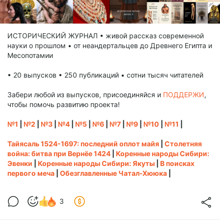
ИСТОРИЧЕСКИЙ ЖУРНАЛ • живой рассказ современной
науки о прошлом • от неандертальцев до Древнего Египта и
Месопотамии
• 20 выпусков • 250 публикаций • сотни тысяч читателей
Забери любой из выпусков, присоединяйся и
ПОДДЕРЖИ
,
чтобы помочь развитию проекта!
№1
|
№2
|
№3
|
№4
|
№5
|
№6
|
№7
|
№9
|
№10
|
№11
|
Тайясаль 1524-1697: последний оплот майя
|
Столетняя
война: битва при Вернёе 1424
|
Коренные народы Сибири:
Эвенки
|
Коренные народы Сибири: Якуты
|
В поисках
первого меча
|
Обезглавленные Чатал-Хююка
|
3