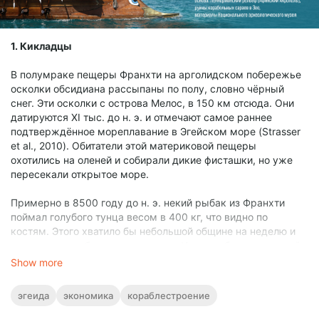
1. Кикладцы
В полумраке пещеры Франхти на арголидском побережье
осколки обсидиана рассыпаны по полу, словно чёрный
снег. Эти осколки с острова Мелос, в 150 км отсюда. Они
датируются XI тыс. до н. э. и отмечают самое раннее
подтверждённое мореплавание в Эгейском море (Strasser
et al., 2010). Обитатели этой материковой пещеры
охотились на оленей и собирали дикие фисташки, но уже
пересекали открытое море.
Примерно в 8500 году до н. э. некий рыбак из Франхти
поймал голубого тунца весом в 400 кг, что видно по
костям. Этого хватило бы небольшой общине на неделю и
осталось для обмена с соседями. И это не был единичный
случай. Ранние мореходы регулярно ловили быстрых,
Show more
сильных и больших тунцов около 300 кг каждый. Чтобы
добыть, сохранить и перевезти такой улов, нужны были
эгеида
экономика
кораблестроение
устойчивые, быстрые и вместительные лодки. Некоторые
специалисты уверены, что это были плоты из брёвен или