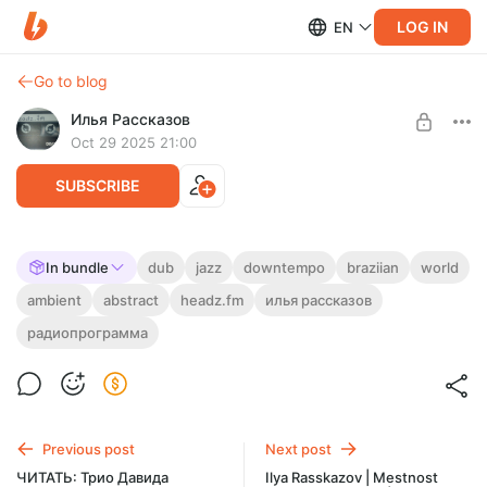
LOG IN
EN
Go to blog
Илья Рассказов
Oct 29 2025 21:00
SUBSCRIBE
Headz.FM Selector #20: октябрь 2025
In bundle
dub
jazz
downtempo
braziian
world
ambient
abstract
headz.fm
илья рассказов
Level required:
Октябрьский выпуск Селектора - формата, посвященного
Поддержать проект
странной, красивой и медленной музыке.
радиопрограмма
UNLOCK POST
Previous post
Next post
ЧИТАТЬ: Трио Давида
Ilya Rasskazov | Mestnost