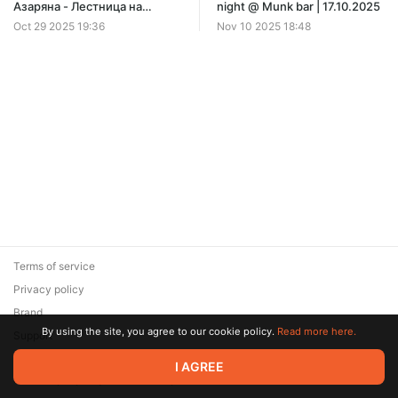
Азаряна - Лестница на
night @ Munk bar | 17.10.2025
седьмое небо (Мелодия,
Oct 29 2025 19:36
Nov 10 2025 18:48
1987)
Terms of service
Privacy policy
Brand
By using the site, you agree to our cookie policy.
Read more here.
Support
© 2026 Zaya Solutions Limited. All rights reserved. All trademarks
I AGREE
are the property of their respective owners.