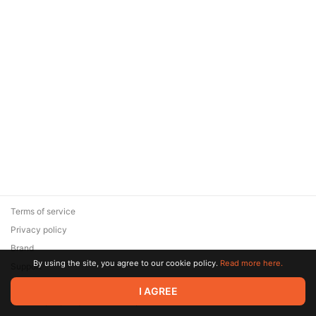
Terms of service
Privacy policy
Brand
By using the site, you agree to our cookie policy.
Read more here.
Support
© 2026 Zaya Solutions Limited. All rights reserved. All trademarks
I AGREE
are the property of their respective owners.