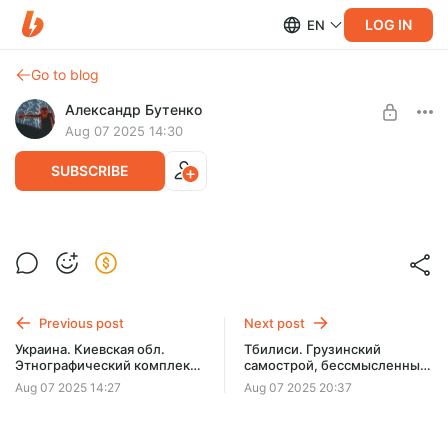
LOG IN
EN
Go to blog
Александр Бутенко
Aug 07 2025 14:30
SUBSCRIBE
Венгрия. Будапешт аристократический,
или чего больше всего боятся венгры
Level required:
Доступ ко всем материалам
Previous post
Next post
SUBSCRIBE
Украина. Киевская обл.
Тбилиси. Грузинский
Этнографический комплекс
самострой, бессмысленный
"Украинское село"
и беспощадный
Aug 07 2025 14:27
Aug 07 2025 20:37