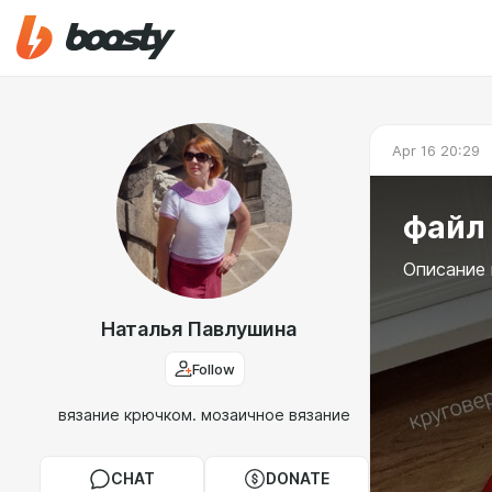
Apr 16 20:29
файл
Описание 
Наталья Павлушина
Follow
вязание крючком. мозаичное вязание
CHAT
DONATE