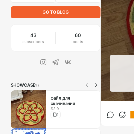
GO TO BLOG
43
60
subscribers
posts
SHOWCASE
32
файл для
скачивания
$3.9
1