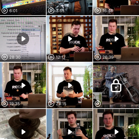
6:01
3:55
16:48
28:30
12:17
26:39
19:35
24:15