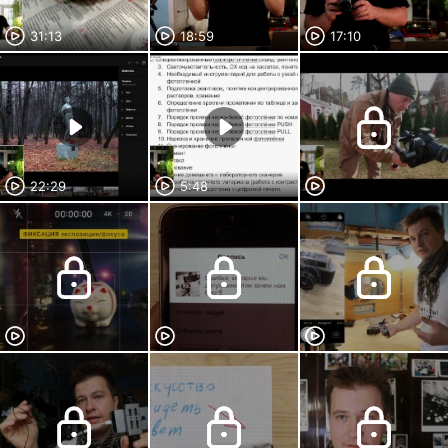
31:13
18:59
17:10
22:29
5:48