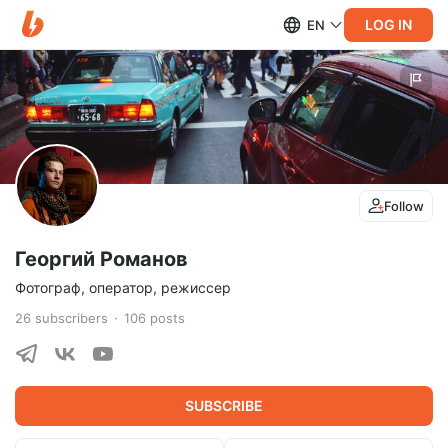
LOG IN
EN
Follow
Георгий Романов
Фотограф, оператор, режиссер
26
subscribers
106
posts
SUBSCRIBE