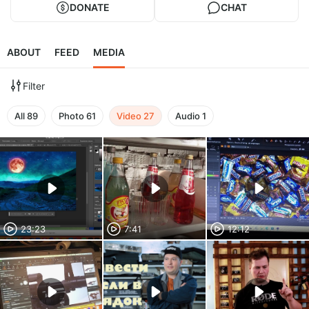
DONATE
CHAT
ABOUT
FEED
MEDIA
Filter
All
89
Photo
61
Video
27
Audio
1
23:23
7:41
12:12