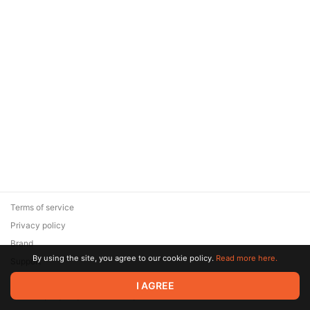
Terms of service
Privacy policy
Brand
By using the site, you agree to our cookie policy.
Read more here.
Support
© 2026 Zaya Solutions Limited. All rights reserved. All trademarks
I AGREE
are the property of their respective owners.