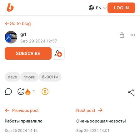
LOG IN
EN
Go to blog
grf
Sep 29 2024 12:57
SUBSCRIBE
Две новости - хорошая и плохая
dave
глюки
бк0011м
Level required:
Плохая новость - решил сдохнуть жетский диск, на
Базовый
1
котором у меня вся разработка. Пока что он еще читается и
в это время идет бэкап.
UNLOCK POST
Previous post
Next post
Работы привалило
Очень хорошая новость!
Sep 25 2024 14:16
Sep 29 2024 14:01