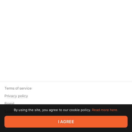
Terms of service
Privacy policy
Brand
By using the site, you agree to our cookie policy.
Read more here.
Support
© 2026 Zaya Solutions Limited. All rights reserved. All trademarks
I AGREE
are the property of their respective owners.