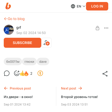
LOG IN
EN
Go to blog
grf
Sep 02 2024 14:50
SUBSCRIBE
Телепорты готовы
бк0011м
глюки
dave
Level required:
Сегодня добил телепорты во втором уровне. Были
2
Узнать больше
небольшие глюки из-за неверного вычисления величины
горизонтального и вертикального скролла
UNLOCK POST
Previous post
Next post
Из двери - в окно!
Второй уровень готов!
Sep 01 2024 13:42
Sep 03 2024 13:51