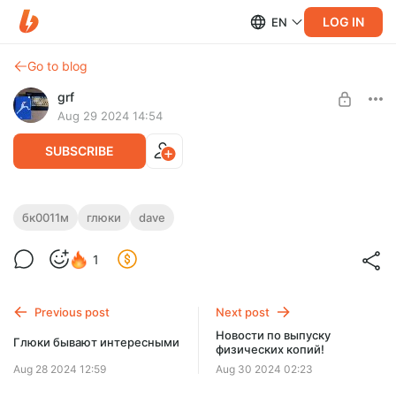
LOG IN
EN
Go to blog
grf
Aug 29 2024 14:54
SUBSCRIBE
Шкафы и двери
бк0011м
глюки
dave
Level required:
Во втором лабиринте я столкнулся с тем, что шкафы и
Узнать больше
1
телепорты могут быть одинаковыми снаружи. В первом
уровне такого нет...
UNLOCK POST
Previous post
Next post
Новости по выпуску
Глюки бывают интересными
физических копий!
Aug 28 2024 12:59
Aug 30 2024 02:23