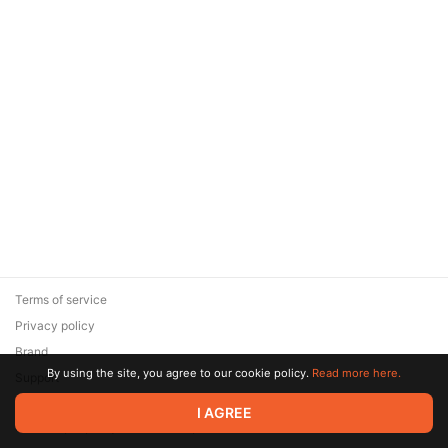
Terms of service
Privacy policy
Brand
By using the site, you agree to our cookie policy.
Read more here.
Support
© 2026 Zaya Solutions Limited. All rights reserved. All trademarks
I AGREE
are the property of their respective owners.