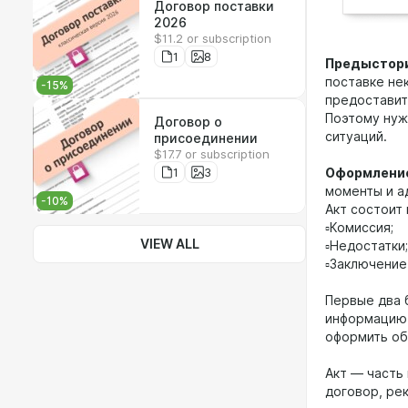
Договор поставки
2026
$11.2 or subscription
1
8
Предыстор
поставке не
-
15
%
предоставит
Поэтому нуж
Договор о
ситуаций.
присоединении
$17.7 or subscription
1
3
Оформлени
моменты и а
-
10
%
Акт состоит 
▫️Комиссия;
VIEW ALL
▫️Недостатки;
▫️Заключение
Первые два 
информацию 
оформить об
Акт — часть
договор, ре