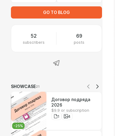
GO TO BLOG
52
69
subscribers
posts
SHOWCASE
21
Договор подряда
2026
$9.9 or subscription
1
4
-
25
%