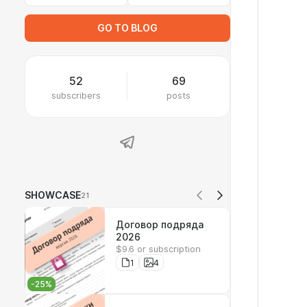
GO TO BLOG
52
69
subscribers
posts
SHOWCASE
21
Договор подряда
2026
$9.6 or subscription
1
4
-
25
%