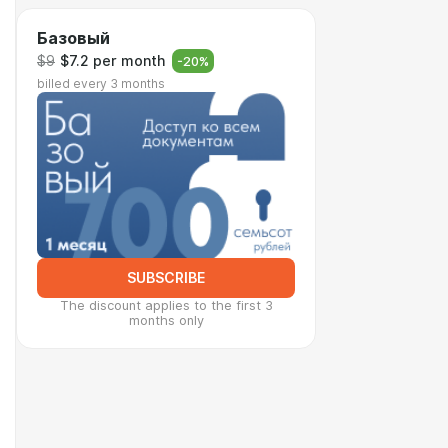
Базовый
$9
$7.2 per month
-
20
%
billed every 3 months
SUBSCRIBE
The discount applies to the first 3
months only