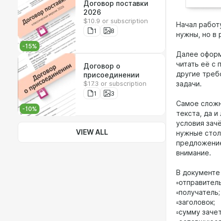
Договор поставки
2026
$10.9 or subscription
Начал работ
1
8
нужны, но в
-
15
%
Далее оформ
читать её с
Договор о
другие требо
присоединении
$17.3 or subscription
задачи.
1
3
Самое сложн
-
10
%
текста, да и
условия зач
VIEW ALL
нужные стол
предложение
внимание.
В документе
▫️отправитель
▫️получатель;
▫️заголовок;
▫️сумму заче