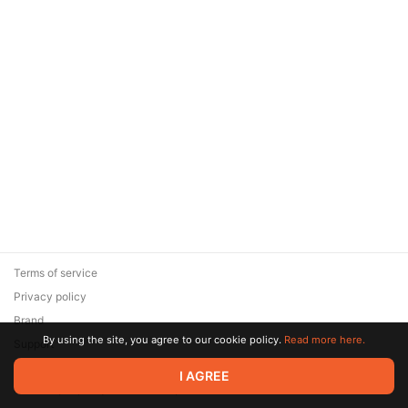
Terms of service
Privacy policy
Brand
By using the site, you agree to our cookie policy.
Read more here.
Support
© 2026 Zaya Solutions Limited. All rights reserved. All trademarks
I AGREE
are the property of their respective owners.