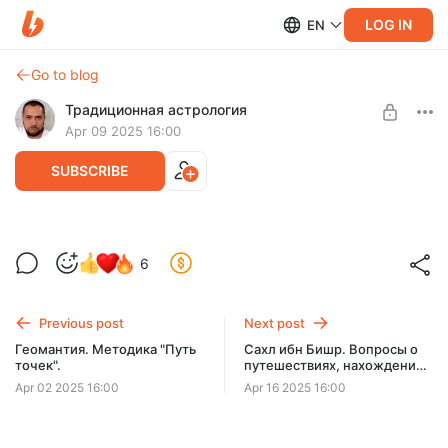
LOG IN
EN
Go to blog
Традиционная астрология
Apr 09 2025 16:00
SUBSCRIBE
О третьем доме от античных авторов
6
Level required:
Синопсис античных источников о третьем доме гороскопа
Профи
Previous post
Next post
UNLOCK WITH DISCOUNT
Геомантия. Методика "Путь
Сахл ибн Бишр. Вопросы о
точек".
путешествиях, нахождении
$4.9
$3.5 per month
-
30
%
заграницей, тюремном
Apr 02 2025 16:00
Apr 16 2025 16:00
заключении, встречах с
Billed every 12 months.
людьми и др.
The discount applies to the first 12 months only.