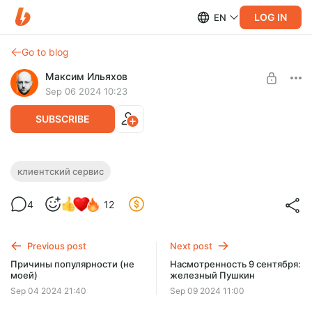
LOG IN
EN
Go to blog
Максим Ильяхов
Sep 06 2024 10:23
SUBSCRIBE
Вебинар про заработок на тексте
клиентский сервис
Level required:
Редакторская курилка
4
12
SUBSCRIBE
Previous post
Next post
Причины популярности (не
Насмотренность 9 сентября:
моей)
железный Пушкин
Sep 04 2024 21:40
Sep 09 2024 11:00