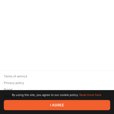
Terms of service
Privacy policy
Brand
By using the site, you agree to our cookie policy.
Read more here.
Support
© 2026 Zaya Solutions Limited. All rights reserved. All trademarks
I AGREE
are the property of their respective owners.