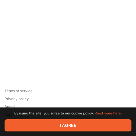
Terms of service
Privacy policy
Brand
By using the site, you agree to our cookie policy.
Read more here.
Support
© 2026 Zaya Solutions Limited. All rights reserved. All trademarks
I AGREE
are the property of their respective owners.