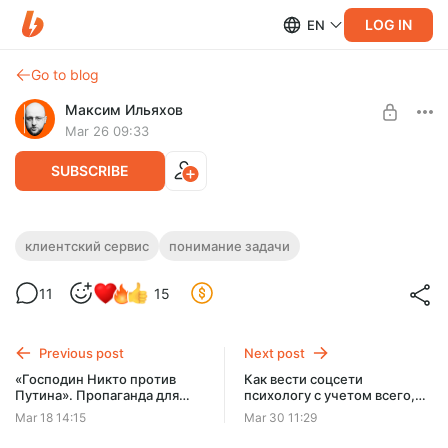
LOG IN
EN
Go to blog
Максим Ильяхов
Mar 26 09:33
SUBSCRIBE
Клиент принёс дурную задачу.
клиентский сервис
понимание задачи
Показываю, как я действую и что
Level required:
11
15
говорю на примере
Редакторская курилка
UNLOCK POST
Previous post
Next post
«Господин Никто против
Как вести соцсети
Путина». Пропаганда для
психологу с учетом всего,
европейцев. Даю базу, как
что происходит
Mar 18 14:15
Mar 30 11:29
не дать нассать себе в глаза