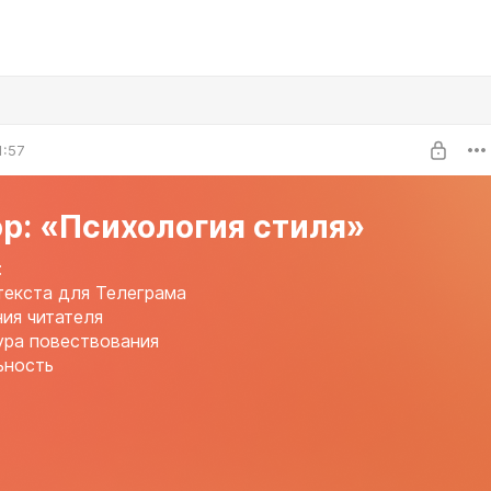
1:57
р: «Психология стиля»
:
екста для Телеграма
ия читателя
ура повествования
ьность