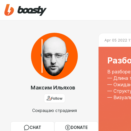
Apr 05 2022 1
Разбо
В разборе
— Длина т
— Ожидан
Максим Ильяхов
— Структ
— Визуал
Follow
Сокращаю страдания
CHAT
DONATE