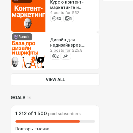
Курс о контент-
маркетинге и
4 posts for $52
бренд-медиа
30
6
Bundle
Дизайн для
недизайнеров.
2 posts for $25.8
Простое
объяснение базы
2
1
VIEW ALL
GOALS
14
1 212
of
1 500
paid subscribers
Полторы тысячи