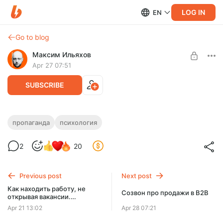
LOG IN
EN
Go to blog
Максим Ильяхов
Apr 27 07:51
SUBSCRIBE
Я понял онлайновый хейт (и что с ним
пропаганда
психология
Level required:
делать)
Вечеринка Ильяхова
2
20
SUBSCRIBE
Previous post
Next post
Как находить работу, не
Созвон про продажи в B2B
открывая вакансии.
Отрезвляющий разговор о
Apr 21 13:02
Apr 28 07:21
репутации и завышенных
ожиданиях