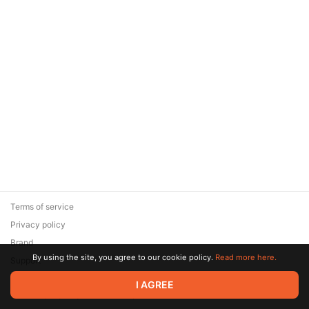
Terms of service
Privacy policy
Brand
By using the site, you agree to our cookie policy.
Read more here.
Support
© 2026 Zaya Solutions Limited. All rights reserved. All trademarks
I AGREE
are the property of their respective owners.