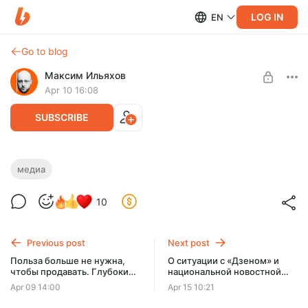
LOG IN
EN
Go to blog
Максим Ильяхов
Apr 10 16:08
SUBSCRIBE
Пошаговый план: запускаем медиа для
медиа
Level required:
предпринимателей
Редакторская курилка
10
SUBSCRIBE
Previous post
Next post
Польза больше не нужна,
О ситуации с «‎Дзеном» и
чтобы продавать. Глубокий
национальной новостной
разговор про боли
платформой
Apr 09 14:00
Apr 15 10:21