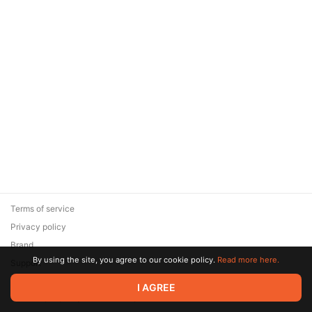
Terms of service
Privacy policy
Brand
By using the site, you agree to our cookie policy.
Read more here.
Support
© 2026 Zaya Solutions Limited. All rights reserved. All trademarks
I AGREE
are the property of their respective owners.