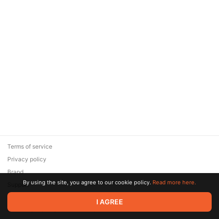
Terms of service
Privacy policy
Brand
By using the site, you agree to our cookie policy.
Read more here.
Support
© 2026 Zaya Solutions Limited. All rights reserved. All trademarks
I AGREE
are the property of their respective owners.