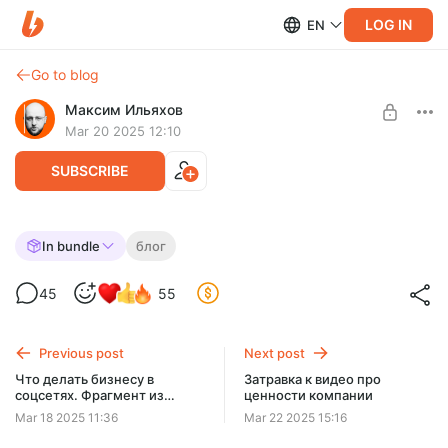
LOG IN
EN
Go to blog
Максим Ильяхов
Mar 20 2025 12:10
SUBSCRIBE
Блогинг: резко перестаем страдать.
In bundle
блог
Опыт 15 лет ведения блога
Level required:
45
55
Редакторская курилка
Что делать, чтобы не хотелось этот блог бросить? В чем
успех блогеров-долгожителей? Как не страдать каждый
UNLOCK POST
день, видя контент-план?
Previous post
Next post
Что делать бизнесу в
Затравка к видео про
соцсетях. Фрагмент из
ценности компании
спидрана по стратегии
Mar 18 2025 11:36
Mar 22 2025 15:16