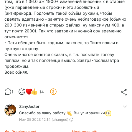
том, что в 1.36.0 аж 1900+ изменений внесенных в старые
(уже переведённые строки) и это абсолютный
(анти)рекорд. Подгонять такой объём руками, чтобы
сделать адаптацию - занятие очень неблагодарное (обычно
200-300 изменений в старых файлах, ну максимум 400, а
тут почти 2000). Так что завтраки и ночной сон временно
отменяются.
- Патч обещает быть годным, наконец-то Тинто пошли в
нужную сторону.
Очень многое хочется сказать, в т.ч. посыпать голову
пеплом, но и так полотенце вышло. Завтра-послезавтра
продолжим.
Всех обнял.
1
14
ZanyJester
Спасибо за вашу работу!
Вы ультраняшки
Nov 05 2023 12:14
(changed)
Previous post
Next post