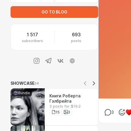
GO TO BLOG
1 517
693
subscribers
posts
SHOWCASE
24
Bundle
Книги Роберта
Гэлбрейта
3 posts for $19.2
15
3
3