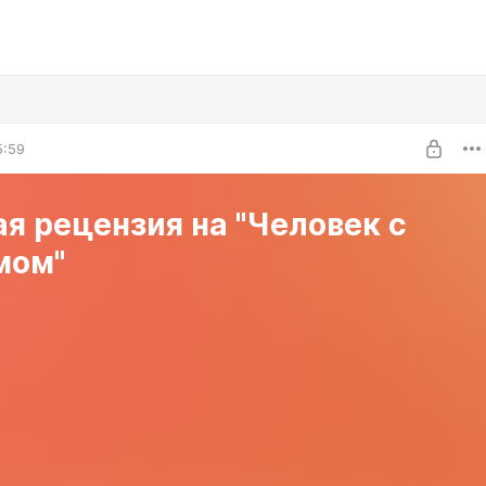
5:59
я рецензия на "Человек с
мом"