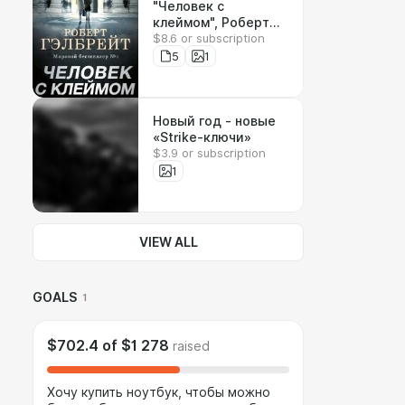
"Человек с
клеймом", Роберт
$8.6 or subscription
Гэлбрейт.
Электронная версия
5
1
Новый год - новые
«Strike-ключи»
$3.9 or subscription
1
VIEW ALL
GOALS
1
$702.4
of
$1 278
raised
Хочу купить ноутбук, чтобы можно