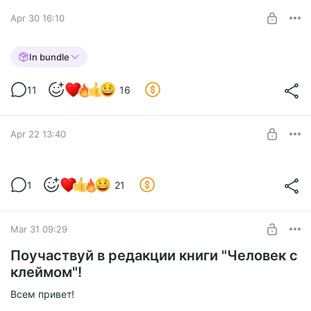
Apr 30 16:10
"Человек с клеймом", Роберт Гэлбрейт.
In bundle
Электронная версия
Level required:
11
16
Книга "Человек с клеймом" представлена в форматах:
Детективное агентство: Страйк и Эллакот
EPUB, Fb2, PDF, Mobi.
UNLOCK POST
Apr 22 13:40
Новости о 9 книге!
1
21
Level required:
Истинные ценители детектива
Mar 31 09:29
SUBSCRIBE
Поучаствуй в редакции книги "Человек с
клеймом"!
Всем привет!