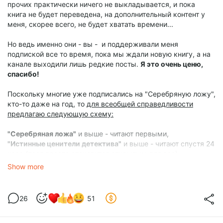
прочих практически ничего не выкладывается, и пока
книга не будет переведена, на дополнительный контент у
меня, скорее всего, не будет хватать времени...
Но ведь именно они - вы - и поддерживали меня
подпиской все то время, пока мы ждали новую книгу, а на
канале выходили лишь редкие посты.
Я это очень ценю,
спасибо!
Поскольку многие уже подписались на "Серебряную ложу",
кто-то даже на год, то
для всеобщей справедливости
предлагаю следующую схему:
"Серебряная ложа"
и выше - читают первыми,
"Истинные ценители детектива"
и выше - читают спустя 24
часа (пост просто становится открытым для вас),
в
телеграмм-канал
- выкладываю в свободный доступ
Show more
через два дня.
Также напоминаю:
все посты с материалами и главами из
26
51
книги можно найти по тегу:
thehallmarkedman
Просто
введите его в строку поиска. Либо можно вводить
The