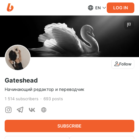
LOG IN
EN
Follow
Gateshead
Начинающий редактор и переводчик
1 514
subscribers
693
posts
SUBSCRIBE