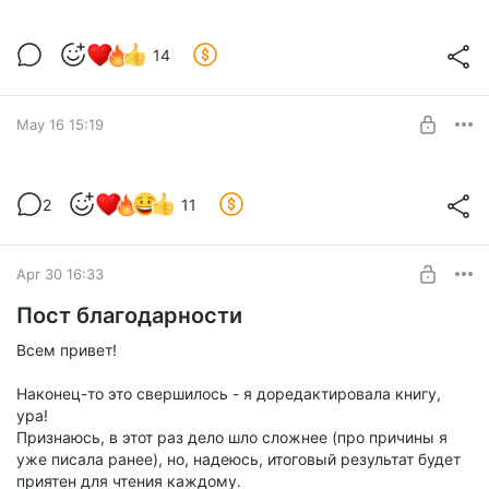
Новости о 9 книге
14
Level required:
Истинные ценители детектива
May 16 15:19
SUBSCRIBE
«Человек с клеймом», Роберт Гэлбрейт.
2
11
Печатная версия
Level required:
Истинные ценители детектива
Apr 30 16:33
SUBSCRIBE
Пост благодарности
Всем привет!
Наконец-то это свершилось - я доредактировала книгу,
ура!
Признаюсь, в этот раз дело шло сложнее (про причины я
уже писала ранее), но, надеюсь, итоговый результат будет
приятен для чтения каждому.