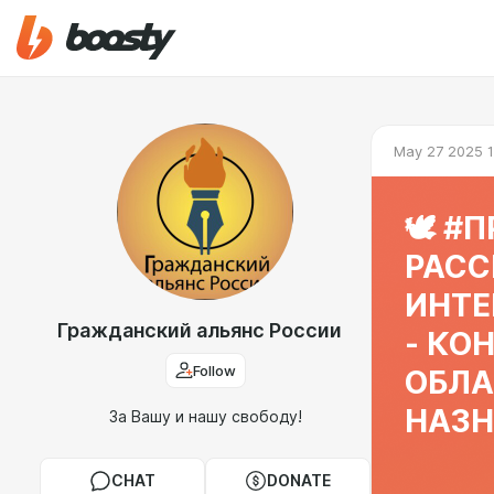
May 27 2025 1
🕊️ #ПРАВОЗАЩИТА_ГАР:
РАСС
ИНТЕ
Гражданский альянс России
- КО
Follow
ОБЛА
НАЗН
За Вашу и нашу свободу!
CHAT
DONATE