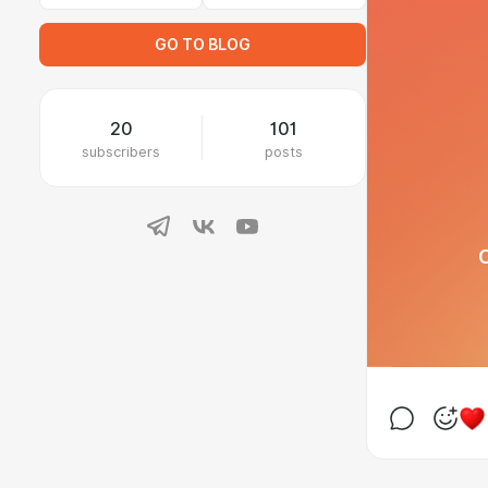
GO TO BLOG
20
101
subscribers
posts