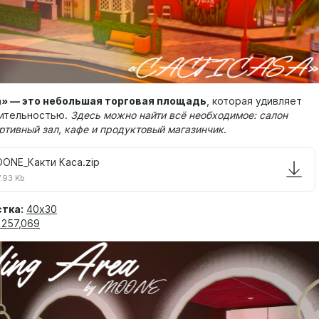
а» — это небольшая торговая площадь
, которая удивляет
ительностью.
Здесь можно найти всё необходимое: салон
ртивный зал, кафе и продуктовый магазинчик
.
ONE_Какти Каса.zip
.93 Kb
тка:
40х30
257,069