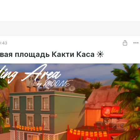
0:43
овая площадь Какти Каса ☀️