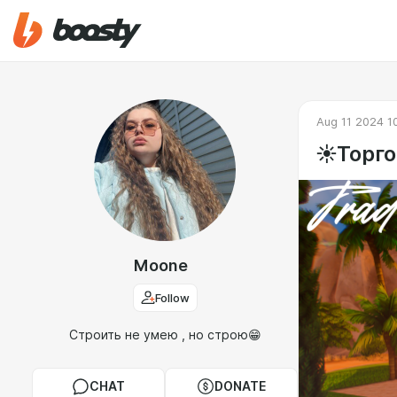
Aug 11 2024 1
☀️Торг
Moone
Follow
Строить не умею , но строю😁
CHAT
DONATE