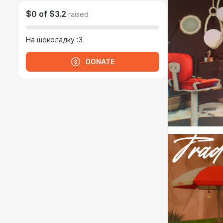
$0
of
$3.2
raised
На шоколадку :3
DONATE