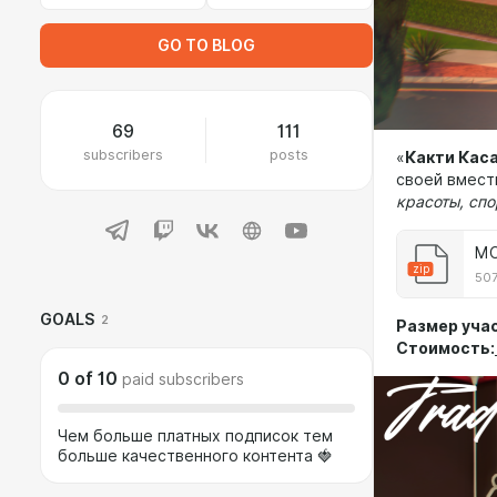
GO TO BLOG
69
111
subscribers
posts
«
Какти Кас
своей вмест
красоты, спо
MO
zip
507
GOALS
2
Размер учас
Стоимость:
0
of
10
paid subscribers
Чем больше платных подписок тем
больше качественного контента 🍓