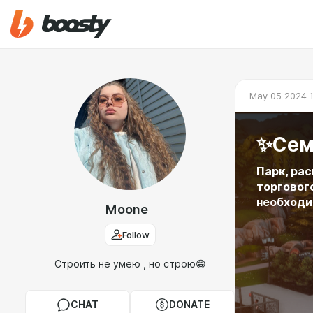
May 05 2024 
✨Сем
Парк, ра
торговог
необходи
Moone
Follow
Строить не умею , но строю😁
CHAT
DONATE