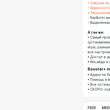
-
Озвучка на
-
Аддон кото
+ бинд кнопк
- Raidbots а
- Выделенны
А так же:
• Самый про
(устанавлива
игре, разные
все настрое
• Доступ в д
• Инсайды и 
Booster+ п
• Аддон на 
• Помощь в 
• Все остал
• СКОРО: отд
FEED
MED