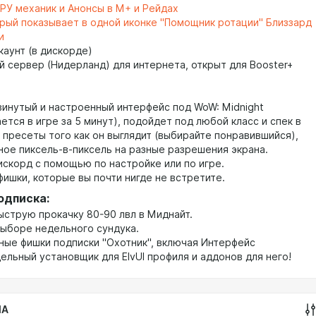
 РУ механик и Анонсы в М+ и Рейдах
рый показывает в одной иконке "Помощник ротации" Близзард
и
ккаунт (в дискорде)
й сервер (Нидерланд) для интернета, открыт для Booster+
винутый и настроенный интерфейс под WoW: Midnight
ется в игре за 5 минут), подойдет под любой класс и спек в
 пресеты того как он выглядит (выбирайте понравившийся),
ное пиксель-в-пиксель на разные разрешения экрана.
искорд с помощью по настройке или по игре.
фишки, которые вы почти нигде не встретите.
одписка:
быструю прокачку 80-90 лвл в Миднайт.
выборе недельного сундука.
ьные фишки подписки "Охотник", включая Интерфейс
ельный установщик для ElvUI профиля и аддонов для него!
IA