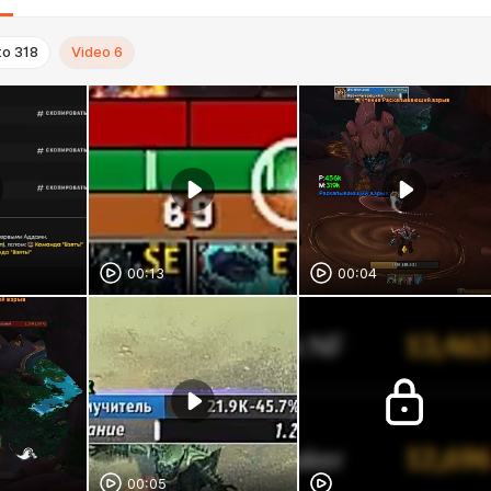
to
318
Video
6
00:13
00:04
00:05