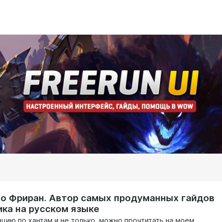
то Фриран. Автор самых продуманных гайдов
ика на русском языке
цию по хантам и не только, можно прочтитать на моем