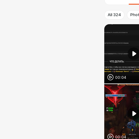
All
324
Pho
00:04
00:04