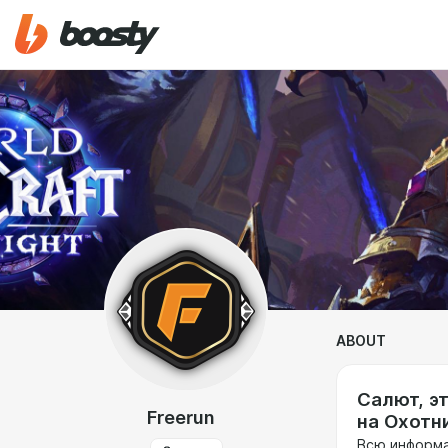
ABOUT
Салют, э
Freerun
на Охотн
Всю информа