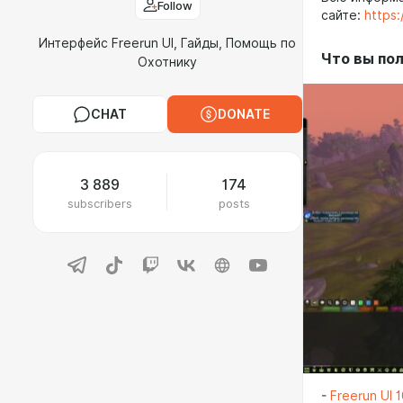
Follow
сайте:
https
Интерфейс Freerun UI, Гайды, Помощь по
Что вы пол
Охотнику
CHAT
DONATE
3 889
174
subscribers
posts
-
Freerun UI 1