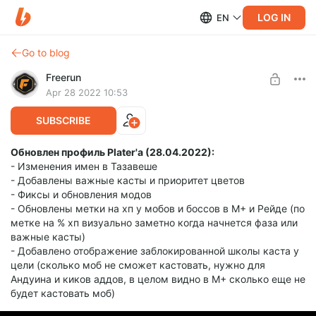
LOG IN
EN
Go to blog
Freerun
Apr 28 2022 10:53
SUBSCRIBE
Обновлен профиль Plater'a (28.04.2022)
:
- Изменения имен в Тазавеше
- Добавлены важные касты и приоритет цветов
- Фиксы и обновления модов
- Обновлены метки на хп у мобов и боссов в М+ и Рейде (по
метке на % хп визуально заметно когда начнется фаза или
важные касты)
- Добавлено отображение заблокированной школы каста у
цели (сколько моб не сможет кастовать, нужно для
Андуина и киков аддов, в целом видно в М+ сколько еще не
будет кастовать моб)