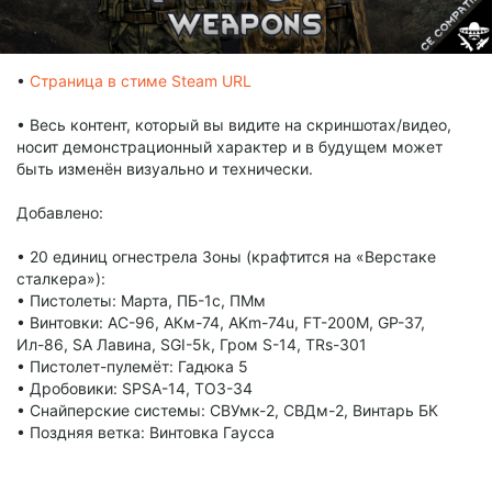
•
Страница в стиме Steam URL
• Весь контент, который вы видите на скриншотах/видео,
носит демонстрационный характер и в будущем может
быть изменён визуально и технически.
Добавлено:
• 20 единиц огнестрела Зоны (крафтится на «Верстаке
сталкера»):
• Пистолеты: Марта, ПБ-1с, ПМм
• Винтовки: AC-96, АКм-74, AKm-74u, FT-200M, GP-37,
Ил-86, SA Лавина, SGI-5k, Гром S-14, TRs-301
• Пистолет-пулемёт: Гадюка 5
• Дробовики: SPSA-14, ТОЗ-34
• Снайперские системы: СВУмк-2, СВДм-2, Винтарь БК
• Поздняя ветка: Винтовка Гаусса