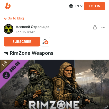
LOG IN
EN
Go to blog
Алексей Стрельцов
Feb 15 18:42
SUBSCRIBE
🔫 RimZone Weapons