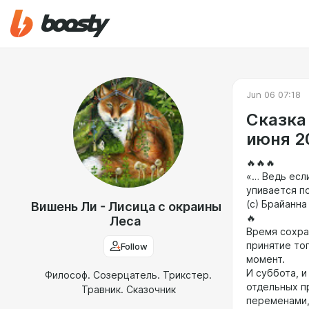
Jun 06 07:18
Сказка
июня 2
🔥🔥🔥
«… Ведь есл
упивается п
(с) Брайанна
Вишень Ли - Лисица с окраины
🔥
Леса
Время сохран
принятие тог
Follow
момент.
И суббота, 
Философ. Созерцатель. Трикстер.
отдельных п
Травник. Сказочник
переменами,