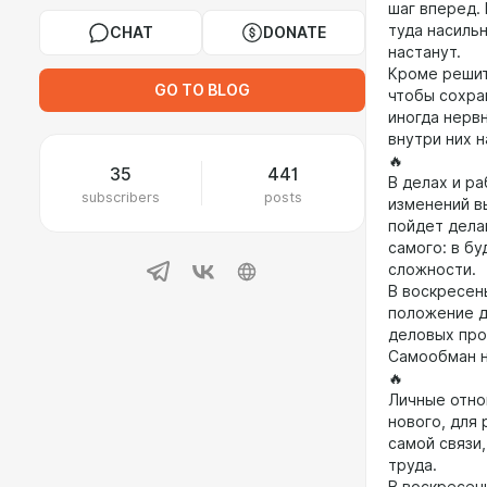
шаг вперед. 
туда насиль
CHAT
DONATE
настанут.
Кроме решит
GO TO BLOG
чтобы сохра
иногда нерв
внутри них 
🔥
35
441
В делах и р
subscribers
posts
изменений в
пойдет делам
самого: в б
сложности.
В воскресен
положение д
деловых проц
Самообман н
🔥
Личные отно
нового, для 
самой связи
труда.