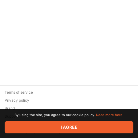
Terms of service
Privacy policy
Brand
By using the site, you agree to our cookie policy.
Read more here.
Support
© 2026 Zaya Solutions Limited. All rights reserved. All trademarks
I AGREE
are the property of their respective owners.