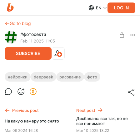
LOG IN
EN
Go to blog
#фотосекта
Feb 11 2025 11:05
SUBSCRIBE
DeepSeek для картинок
нейронки
deepseek
рисование
фото
Level required:
Буквально пару недель назад мудрые китайцы выдумали
Патрон
(на самом деле, просто выпустили —
думали
они ее очень
долго) новую нейронку, которая
SUBSCRIBE
Previous post
Next post
Дисбаланс: все так, но не
На какую камеру это снято
все понимают
Mar 09 2024 16:28
Mar 10 2025 13:22