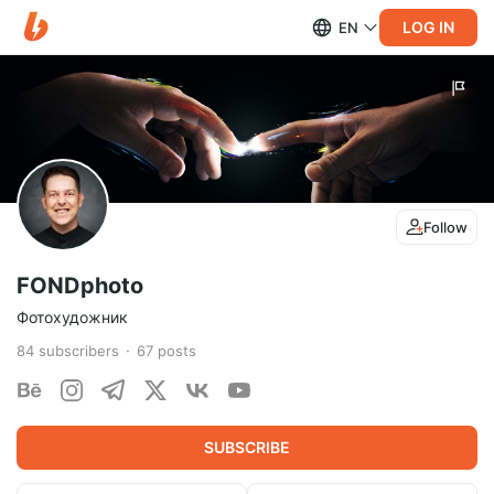
LOG IN
EN
Follow
FONDphoto
Фотохудожник
84
subscribers
67
posts
SUBSCRIBE