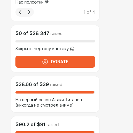
Нас полсотни 🧡
1
of
4
$0
of
$28 347
raised
Закрыть чертову ипотеку 🥶
DONATE
$38.66
of
$39
raised
На первый сезон Атаки Титанов
(никогда не смотрел аниме)
$90.2
of
$91
raised