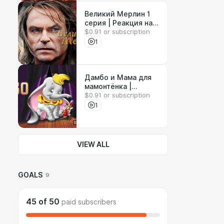
Великий Мерлин 1
серия | Реакция на
$0.91 or subscription
сериал
1
Дамбо и Мама для
мамонтёнка |
$0.91 or subscription
Реакция на
мультфильмы
1
VIEW ALL
GOALS
9
45
of
50
paid subscribers