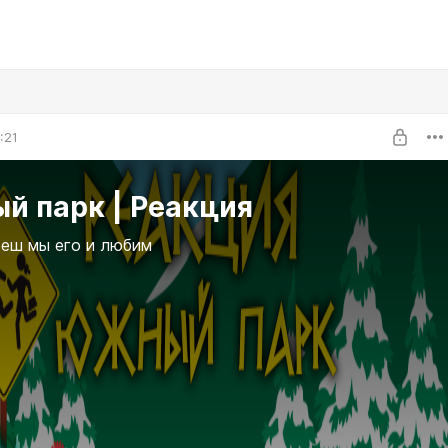
:21
й парк | Реакция
реш мы его и любим