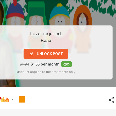
Level required:
База
UNLOCK POST
$1.94
$1.55 per month
-
20
%
Discount applies to the first month only.
7