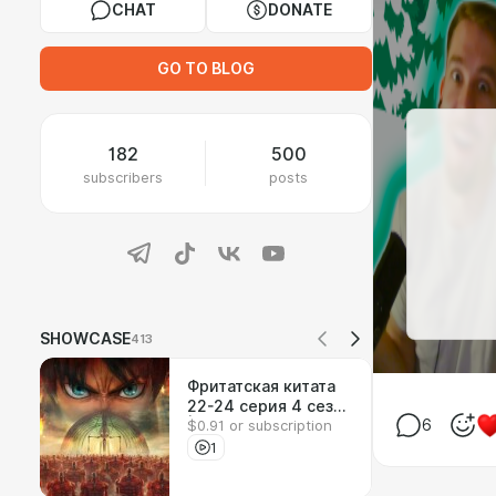
CHAT
DONATE
GO TO BLOG
182
500
subscribers
posts
SHOWCASE
413
Фритатская китата
22-24 серия 4 сезон
$0.91 or subscription
6
| Реакция на аниме
1