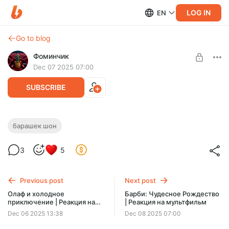
LOG IN
EN
Go to blog
Фоминчик
Dec 07 2025 07:00
SUBSCRIBE
Барашек Шон: Рождественские
барашек шон
приключения | Реакция на
Level required:
3
5
короткометражку
База
Хулиганим с Шоном
UNLOCK POST
Previous post
Next post
$1.94
$1.55 per month
Олаф и холодное
Барби: Чудесное Рождество
-
20
%
приключение | Реакция на
| Реакция на мультфильм
Discount applies to the first month only.
короткометражку
Dec 06 2025 13:38
Dec 08 2025 07:00