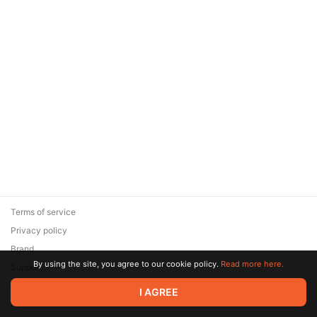
Terms of service
Privacy policy
Brand
By using the site, you agree to our cookie policy.
Read more here.
Support
© 2026 Zaya Solutions Limited. All rights reserved. All trademarks
I AGREE
are the property of their respective owners.