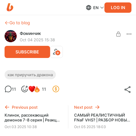
LOG IN
EN
Go to blog
Фоминчик
Oct 04 2025 15:38
SUBSCRIBE
Как приручить дракона | Реакция на
как приручить дракона
мультфильм
Level required:
11
11
База
Чудесные создания эти драконы, верно?
UNLOCK POST
Previous post
Next post
$1.94
$1.55 per month
Клинок, рассекающий
САМЫЙ РЕАЛИСТИЧНЫЙ
-
20
%
демонов 7-8 серия | Реакция
FNaF VHS? | РАЗБОР НОВЫХ
Discount applies to the first month only.
на двоих
КАССЕТ от TwelveMan
Oct 03 2025 10:38
Oct 05 2025 18:03