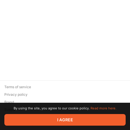
Terms of service
Privacy policy
Brand
By using the site, you agree to our cookie policy.
Read more here.
Support
© 2026 Zaya Solutions Limited. All rights reserved. All trademarks
I AGREE
are the property of their respective owners.