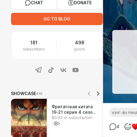
CHAT
DONATE
GO TO BLOG
181
498
subscribers
posts
SHOWCASE
410
Фритатская китата
19-21 серия 4 сезон
кунг-фу пан
$0.92 or subscription
| Реакция на аниме
1
4