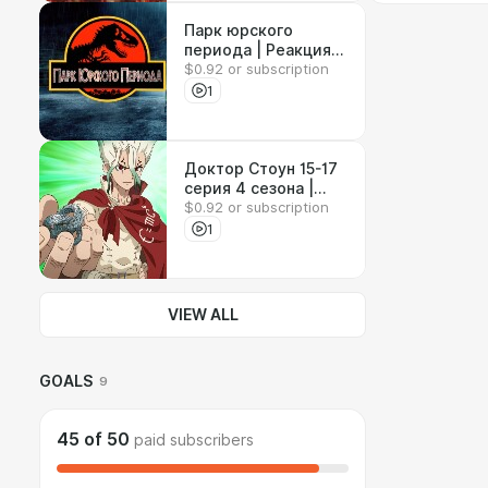
Парк юрского
периода | Реакция
$0.92 or subscription
на фильм
1
Доктор Стоун 15-17
серия 4 сезона |
$0.92 or subscription
Реакция на аниме
1
VIEW ALL
GOALS
9
45
of
50
paid subscribers