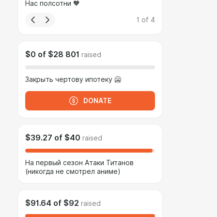
Нас полсотни 🧡
1
of
4
$0
of
$28 801
raised
Закрыть чертову ипотеку 🥶
DONATE
$39.27
of
$40
raised
На первый сезон Атаки Титанов
(никогда не смотрел аниме)
$91.64
of
$92
raised