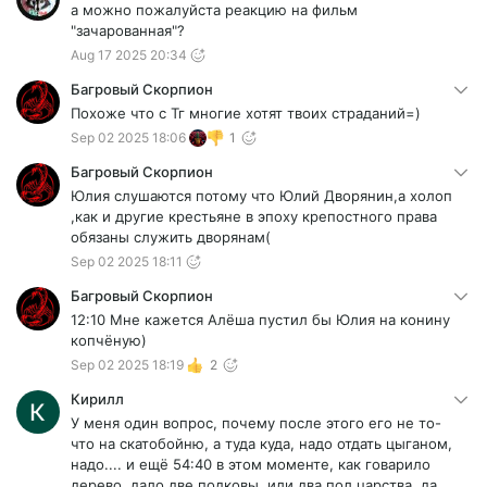
а можно пожалуйста реакцию на фильм
"зачарованная"?
Aug 17 2025 20:34
Багровый Скорпион
Похоже что с Тг многие хотят твоих страданий=)
Sep 02 2025 18:06
1
Багровый Скорпион
Юлия слушаются потому что Юлий Дворянин,а холоп
,как и другие крестьяне в эпоху крепостного права
обязаны служить дворянам(
Sep 02 2025 18:11
Багровый Скорпион
12:10 Мне кажется Алёша пустил бы Юлия на конину
копчёную)
Sep 02 2025 18:19
2
Кирилл
У меня один вопрос, почему после этого его не то-
что на скатобойню, а туда куда, надо отдать цыганом,
надо.... и ещё 54:40 в этом моменте, как говарило
дерево, дало две подковы, или два пол царства, да