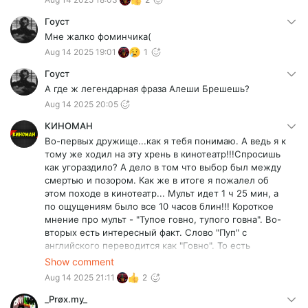
Гоуст
Мне жалко фоминчика(
Aug 14 2025 19:01
1
Гоуст
А где ж легендарная фраза Алеши Брешешь?
Aug 14 2025 20:05
КИНОМАН
Во-первых дружище...как я тебя понимаю. А ведь я к
тому же ходил на эту хрень в кинотеатр!!!Спросишь
как угораздило? А дело в том что выбор был между
смертью и позором. Как же в итоге я пожалел об
этом походе в кинотеатр... Мульт идет 1 ч 25 мин, а
по ощущениям было все 10 часов блин!!! Короткое
мнение про мульт - "Тупое говно, тупого говна". Во-
вторых есть интересный факт. Слово "Пуп" с
английского переводится как "Говно". То есть
создатели осознанно или же не осознанно назвали
Show comment
свой мультфильм "Говном". Ну и в-третьих ты опять
Aug 14 2025 21:11
2
сбрил усы. Ну и зря.)
_Prøx.my_