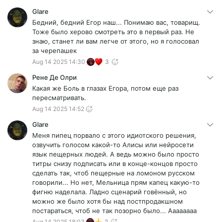
Glare
Бедний, бедний Егор наш... Понимаю вас, товарищ.
Тоже было херово смотреть это в первый раз. Не
знаю, станет ли вам легче от этого, но я голосовал
за черепашек
Aug 14 2025 14:30
3
Рене Де Олри
Какая же Боль в глазах Егора, потом еще раз
пересматривать.
Aug 14 2025 14:52
Glare
Меня пипец порвало с этого идиотского решения,
озвучить голосом какой-то Алисы или нейросети
язык пещерных людей. А ведь можно было просто
титры снизу подписать или в конце-концов просто
сделать так, чтоб пещерные на ломоном русском
говорили... Но нет, Мельница прям капец какую-то
фигню наделала. Ладно сценарий говённый, но
можно же было хотя бы над постпродакшном
постараться, чтоб не так позорно было... Аааааааа
Aug 14 2025 18:03
2