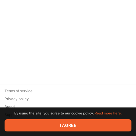
Terms of service
Privacy policy
Brand
By using the site, you agree to our cookie policy.
Read more here.
Support
© 2026 Zaya Solutions Limited. All rights reserved. All trademarks
I AGREE
are the property of their respective owners.