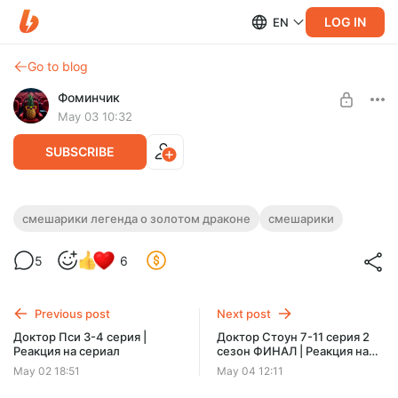
LOG IN
EN
Go to blog
Фоминчик
May 03 10:32
SUBSCRIBE
Смешарики. Легенда о золотом драконе
смешарики легенда о золотом драконе
смешарики
| Реакция на мультфильм
Level required:
5
6
База
И зачем?
UNLOCK POST
Previous post
Next post
$1.95
$1.56 per month
Доктор Пси 3-4 серия |
Доктор Стоун 7-11 серия 2
-
20
%
Реакция на сериал
сезон ФИНАЛ | Реакция на
Discount applies to the first month only.
аниме
May 02 18:51
May 04 12:11