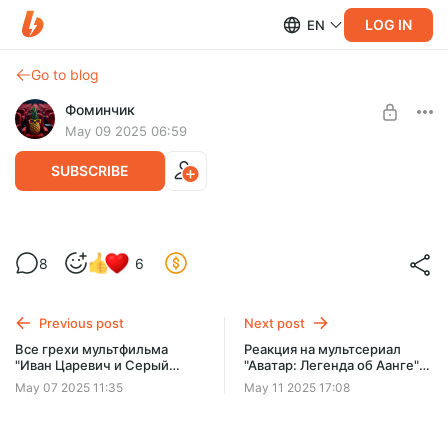
LOG IN
EN
Go to blog
Фоминчик
May 09 2025 06:59
SUBSCRIBE
Реакция на мультфильм Трансформеры:
8
6
Начало
Level required:
База
Не ожидал, что мне вообще такое может понравиться
Previous post
Next post
UNLOCK POST
Все грехи мультфильма
Реакция на мультсериал
"Иван Царевич и Серый
"Аватар: Легенда об Аанге" |
$1.96
$1.57 per month
-
20
%
Волк 2"
1 сезон 1 серия
May 07 2025 11:35
May 11 2025 17:08
Discount applies to the first month only.