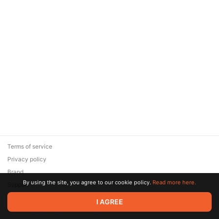
Terms of service
Privacy policy
Brand
By using the site, you agree to our cookie policy.
Read more here.
Support
© 2026 Zaya Solutions Limited. All rights reserved. All trademarks
I AGREE
are the property of their respective owners.