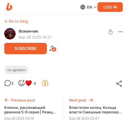
LOG IN
EN
Go to blog
Фоминчик
Sep 28 2025 14:27
SUBSCRIBE
Он – дракон | Реакция на фильм
он дракон
Level required:
Игорь легенда, остальным соболезную
3
4
База
UNLOCK POST
Previous post
Next post
$1.96
$1.57 per month
Клинок, рассекающий
Властелин колец: Кольца
-
20
%
демонов 5-6 серия | Реакция
власти Смешные пересказы
Discount applies to the first month only.
на аниме
| Реакция на видео
Sep 26 2025 09:19
Sep 28 2025 22:47