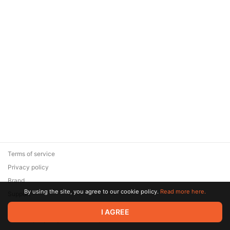
Terms of service
Privacy policy
Brand
By using the site, you agree to our cookie policy.
Read more here.
Support
© 2026 Zaya Solutions Limited. All rights reserved. All trademarks
I AGREE
are the property of their respective owners.