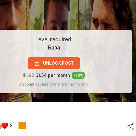
Level required:
База
UNLOCK POST
$1.92
$1.54 per month
-
20
%
Discount applies to the first month only.
3