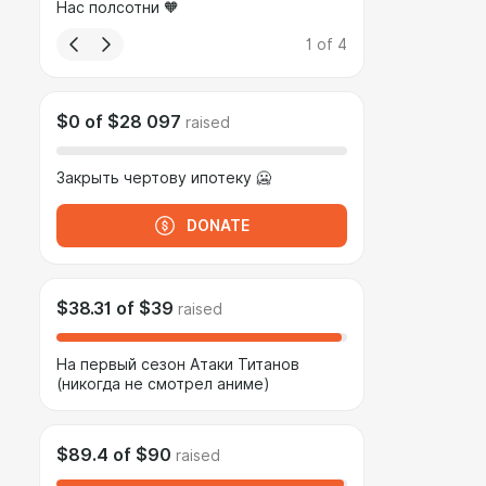
Нас полсотни 🧡
1
of
4
$0
of
$28 097
raised
Закрыть чертову ипотеку 🥶
DONATE
$38.31
of
$39
raised
На первый сезон Атаки Титанов
(никогда не смотрел аниме)
$89.4
of
$90
raised