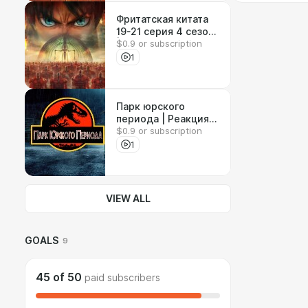
Фритатская китата
19-21 серия 4 сезон
$0.9 or subscription
| Реакция на аниме
1
Парк юрского
периода | Реакция
$0.9 or subscription
на фильм
1
VIEW ALL
GOALS
9
45
of
50
paid subscribers