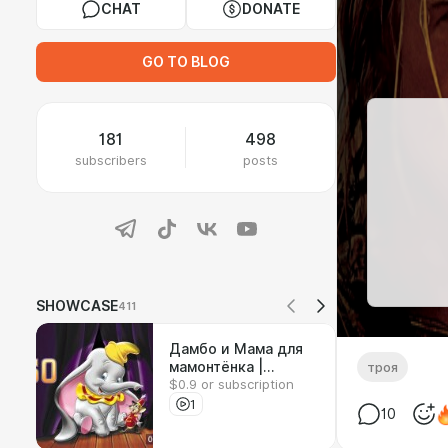
CHAT
DONATE
GO TO BLOG
181
498
subscribers
posts
SHOWCASE
411
Дамбо и Мама для
мамонтёнка |
троя
$0.9 or subscription
Реакция на
мультфильмы
1
10