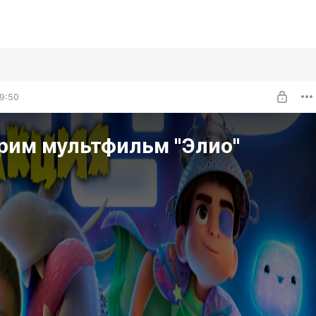
9:50
рим мультфильм "Элио"