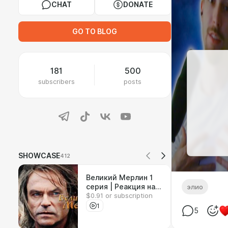
CHAT
DONATE
GO TO BLOG
181
500
subscribers
posts
SHOWCASE
412
Великий Мерлин 1
серия | Реакция на
элио
$0.91 or subscription
сериал
1
5