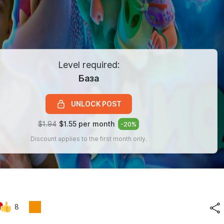
Level required:
База
UNLOCK POST
$1.94
$1.55 per month
-
20
%
Discount applies to the first month only.
8