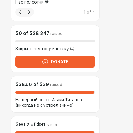
Нас полсотни 🧡
1
of
4
$0
of
$28 347
raised
Закрыть чертову ипотеку 🥶
DONATE
$38.66
of
$39
raised
На первый сезон Атаки Титанов
(никогда не смотрел аниме)
$90.2
of
$91
raised