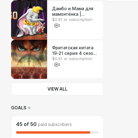
Дамбо и Мама для
мамонтёнка |
$0.91 or subscription
Реакция на
мультфильмы
1
Фритатская китата
19-21 серия 4 сезон
$0.91 or subscription
| Реакция на аниме
1
VIEW ALL
GOALS
9
45
of
50
paid subscribers