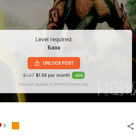
Level required:
База
UNLOCK POST
$1.97
$1.58 per month
-
20
%
Discount applies to the first month only.
3