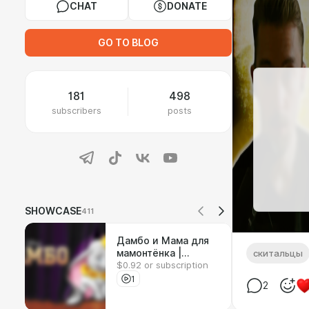
CHAT
DONATE
GO TO BLOG
181
498
subscribers
posts
SHOWCASE
411
Дамбо и Мама для
мамонтёнка |
скитальцы
$0.92 or subscription
Реакция на
мультфильмы
1
2