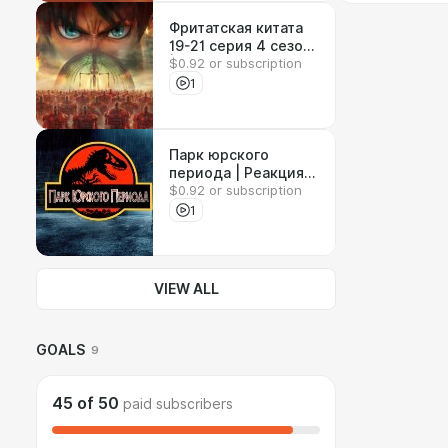
Фритатская китата
19-21 серия 4 сезон
$0.92 or subscription
| Реакция на аниме
1
Парк юрского
периода | Реакция
$0.92 or subscription
на фильм
1
VIEW ALL
GOALS
9
45
of
50
paid subscribers