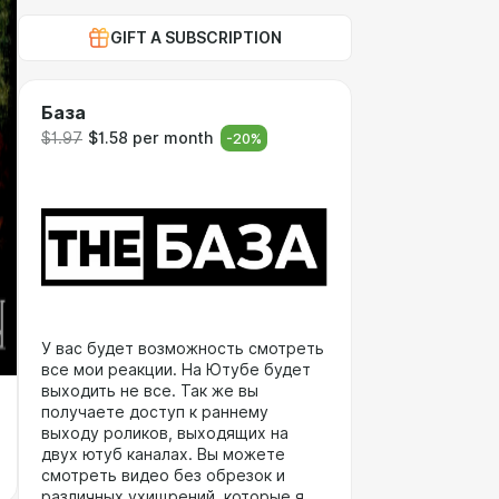
GIFT A SUBSCRIPTION
База
$1.97
$1.58 per month
-
20
%
У вас будет возможность смотреть
все мои реакции. На Ютубе будет
выходить не все. Так же вы
получаете доступ к раннему
выходу роликов, выходящих на
двух ютуб каналах. Вы можете
смотреть видео без обрезок и
различных ухищрений, которые я