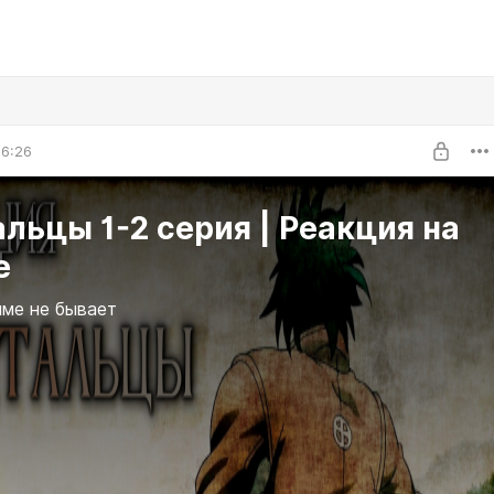
06:26
льцы 1-2 серия | Реакция на
е
име не бывает