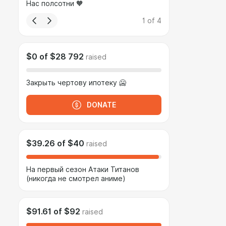
Нас полсотни 🧡
1
of
4
$0
of
$28 792
raised
Закрыть чертову ипотеку 🥶
DONATE
$39.26
of
$40
raised
На первый сезон Атаки Титанов
(никогда не смотрел аниме)
$91.61
of
$92
raised