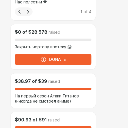
Нас полсотни 🧡
1
of
4
$0
of
$28 578
raised
Закрыть чертову ипотеку 🥶
DONATE
$38.97
of
$39
raised
На первый сезон Атаки Титанов
(никогда не смотрел аниме)
$90.93
of
$91
raised