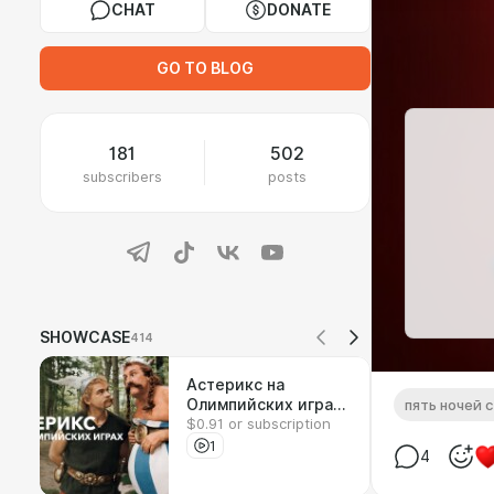
CHAT
DONATE
GO TO BLOG
181
502
subscribers
posts
SHOWCASE
414
Астерикс на
Олимпийских играх |
пять ночей 
$0.91 or subscription
Реакция на фильм
1
4