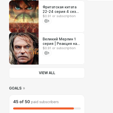
Фритатская китата
22-24 серия 4 сезон
$0.91 or subscription
| Реакция на аниме
1
Великий Мерлин 1
серия | Реакция на
$0.91 or subscription
сериал
1
VIEW ALL
GOALS
9
45
of
50
paid subscribers