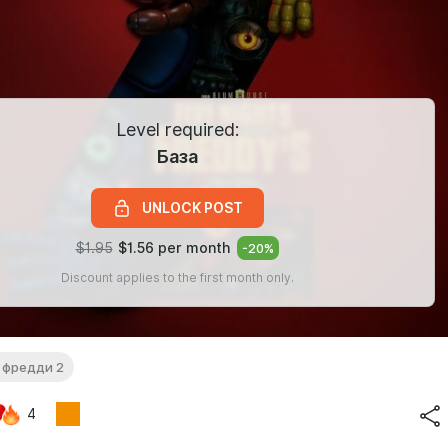
Level required:
База
UNLOCK POST
$1.95
$1.56 per month
-
20
%
Discount applies to the first month only.
с фредди 2
4