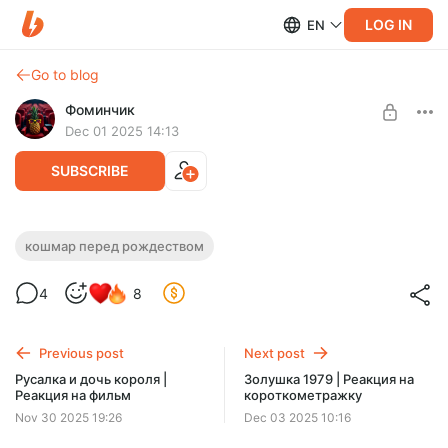
LOG IN
EN
Go to blog
Фоминчик
Dec 01 2025 14:13
SUBSCRIBE
Кошмар перед Рождеством | Реакция на
кошмар перед рождеством
мультфильм
Level required:
4
8
База
Марафон начинается сегодня
UNLOCK POST
Previous post
Next post
$1.97
$1.58 per month
Русалка и дочь короля |
Золушка 1979 | Реакция на
-
20
%
Реакция на фильм
короткометражку
Discount applies to the first month only.
Nov 30 2025 19:26
Dec 03 2025 10:16