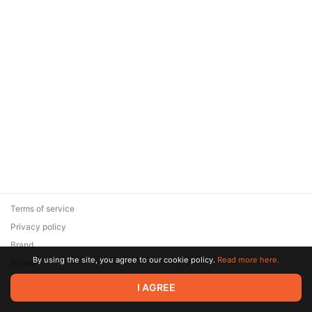
Terms of service
Privacy policy
Brand
By using the site, you agree to our cookie policy.
Read more here.
Support
© 2026 Zaya Solutions Limited. All rights reserved. All trademarks
I AGREE
are the property of their respective owners.