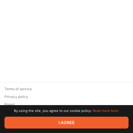
Terms of service
Privacy policy
Brand
By using the site, you agree to our cookie policy.
Read more here.
Support
© 2026 Zaya Solutions Limited. All rights reserved. All trademarks
I AGREE
are the property of their respective owners.