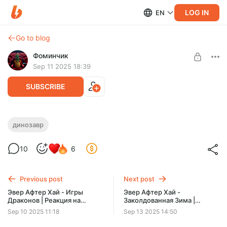
LOG IN
EN
Go to blog
Фоминчик
Sep 11 2025 18:39
SUBSCRIBE
Динозавр | Реакция на забытый
динозавр
мультфильм
Level required:
10
6
База
Чувствуете этот аромат?
UNLOCK POST
Previous post
Next post
$1.92
$1.54 per month
Эвер Афтер Хай - Игры
Эвер Афтер Хай -
-
20
%
Драконов | Реакция на
Заколдованная Зима |
Discount applies to the first month only.
мультфильм
Реакция на мультфильм
Sep 10 2025 11:18
Sep 13 2025 14:50