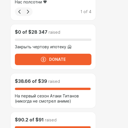
Нас полсотни 🧡
1
of
4
$0
of
$28 347
raised
Закрыть чертову ипотеку 🥶
DONATE
$38.66
of
$39
raised
На первый сезон Атаки Титанов
(никогда не смотрел аниме)
$90.2
of
$91
raised