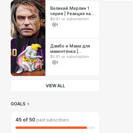
Великий Мерлин 1
серия | Реакция на
$0.91 or subscription
сериал
1
Дамбо и Мама для
мамонтёнка |
$0.91 or subscription
Реакция на
мультфильмы
1
VIEW ALL
GOALS
9
45
of
50
paid subscribers