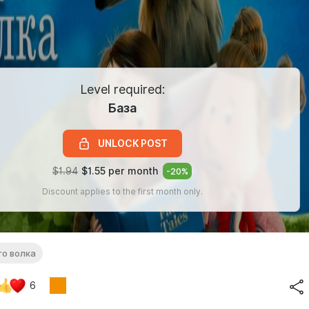
Level required:
База
UNLOCK POST
$1.94
$1.55 per month
-
20
%
Discount applies to the first month only.
го волка
6