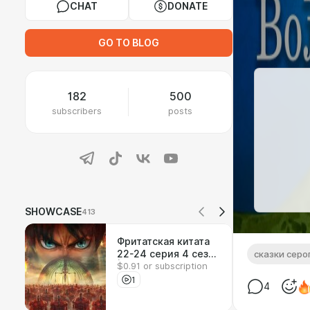
CHAT
DONATE
GO TO BLOG
182
500
subscribers
posts
SHOWCASE
413
Фритатская китата
22-24 серия 4 сезон
сказки серо
$0.91 or subscription
| Реакция на аниме
1
4