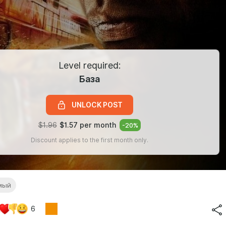
Level required:
База
UNLOCK POST
$1.96
$1.57 per month
-
20
%
Discount applies to the first month only.
мый
6