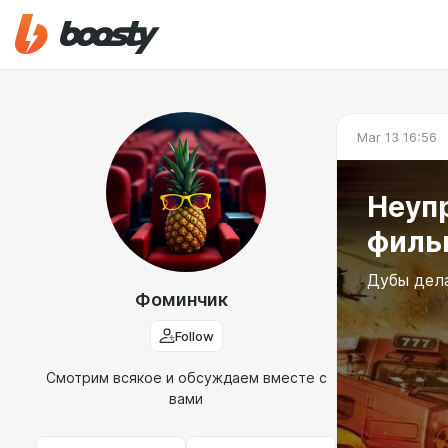
Mar 13 16:56
Неуп
филь
Дубы дела
Фоминчик
Follow
Смотрим всякое и обсуждаем вместе с
вами