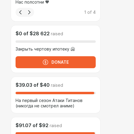
Нас полсотни 🧡
1
of
4
$0
of
$28 622
raised
Закрыть чертову ипотеку 🥶
DONATE
$39.03
of
$40
raised
На первый сезон Атаки Титанов
(никогда не смотрел аниме)
$91.07
of
$92
raised