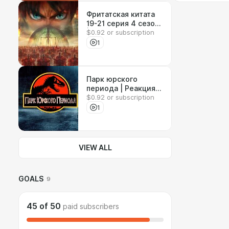
Фритатская китата
19-21 серия 4 сезон
$0.92 or subscription
| Реакция на аниме
1
Парк юрского
периода | Реакция
$0.92 or subscription
на фильм
1
VIEW ALL
GOALS
9
45
of
50
paid subscribers