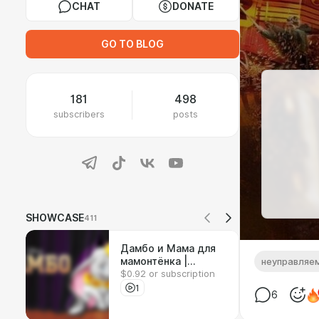
CHAT
DONATE
GO TO BLOG
181
498
subscribers
posts
SHOWCASE
411
Дамбо и Мама для
мамонтёнка |
неуправляе
$0.92 or subscription
Реакция на
мультфильмы
1
6