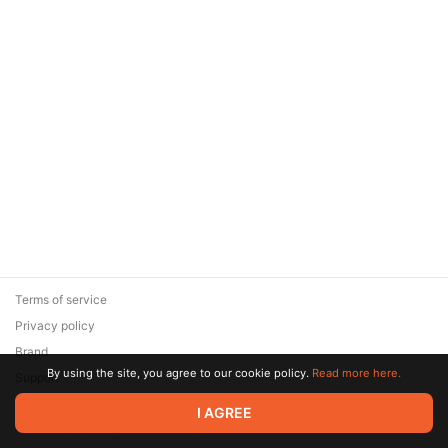
Terms of service
Privacy policy
Brand
By using the site, you agree to our cookie policy.
Read more here.
Support
© 2026 Zaya Solutions Limited. All rights reserved. All trademarks
I AGREE
are the property of their respective owners.