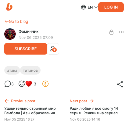
LOG IN
EN
Go to blog
Фоминчик
Nov 06 2025 07:09
SUBSCRIBE
Титанская Аката: Выбор без сожалений
атака
титанов
2 части | Реакция на аниме
Level required:
3
3
База
Кто такой Леви и с чем его едят?!
UNLOCK POST
Previous post
Next post
$1.96
$1.57 per month
Удивительно странный мир
Ради любви я все смогу 14
-
20
%
Гамбола | Азы образования
серия | Реакция на сериал
Discount applies to the first month only.
(серия целиком) | Фан-
Nov 05 2025 16:27
Nov 06 2025 14:16
дубляж фан-эпизода