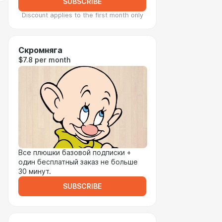
SUBSCRIBE
Discount applies to the first month only
Скромняга
$7.8 per month
Все плюшки базовой подписки +
один бесплатный заказ не больше
30 минут.
SUBSCRIBE