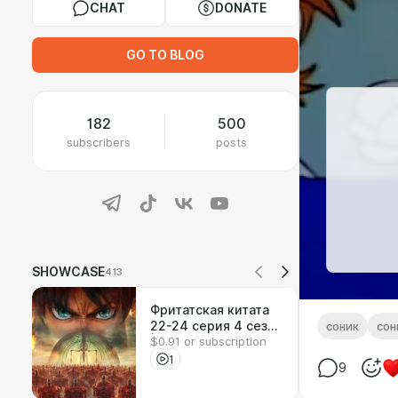
CHAT
DONATE
GO TO BLOG
182
500
subscribers
posts
SHOWCASE
413
Фритатская китата
22-24 серия 4 сезон
соник
сон
$0.91 or subscription
| Реакция на аниме
1
9