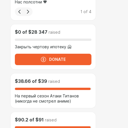
Нас полсотни 🧡
1
of
4
$0
of
$28 347
raised
Закрыть чертову ипотеку 🥶
DONATE
$38.66
of
$39
raised
На первый сезон Атаки Титанов
(никогда не смотрел аниме)
$90.2
of
$91
raised