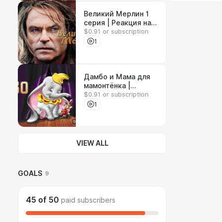
Великий Мерлин 1
серия | Реакция на
$0.91 or subscription
сериал
1
Дамбо и Мама для
мамонтёнка |
$0.91 or subscription
Реакция на
мультфильмы
1
VIEW ALL
GOALS
9
45
of
50
paid subscribers