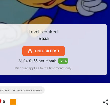
Level required:
База
UNLOCK POST
$1.94
$1.55 per month
-
20
%
Discount applies to the first month only.
ик энергетический камень
5