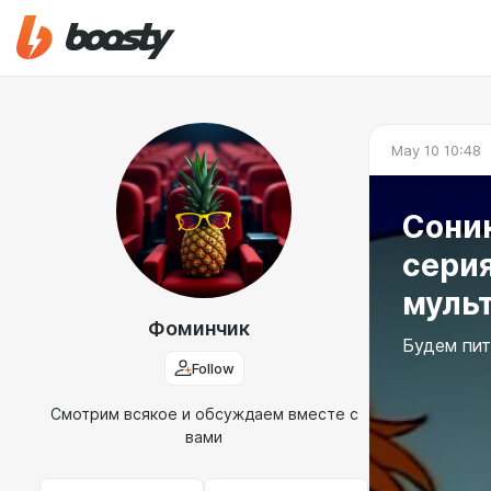
May 10 10:48
Соник
серия 1 се
муль
Фоминчик
Будем пит
Follow
Смотрим всякое и обсуждаем вместе с
вами